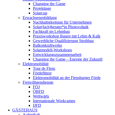
Changing the Game
Projekttage
Solarcup
Erwachsenenbildung
Nachhaltigkeitstag für Unternehmen
Solar(fach)berater*in Photovoltaik
Fachkraft im Lehmbau
Praxisworkshop Bauen mit Lehm & Kalk
Gewerbliche Qualifizierung Strohbau
Balkonkraftwerke
Solarmodell-Workshops
Entwicklungszusammenarbeit
Changing the Game – Energie der Zukunft
Elektromobilität
Tour de Flens
Fördeflitzer
Elektromobilität an der Flensburger Förde
Freiwilligendienste
FÖJ
ÖBFD
Weltwärts
Internationale Workcamps
IJFD
GÄSTEHAUS
Aufenthalt