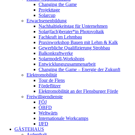
Changing the Game
Projekttage
Solarcup
Erwachsenenbildung
Nachhaltigkeitstag für Unternehmen
Solar(fach)berater*in Photovoltaik
Fachkraft im Lehmbau
Praxisworkshop Bauen mit Lehm & Kalk
Gewerbliche Qualifizierung Strohbau
Balkonkraftwerke
Solarmodell-Workshops
Entwicklungszusammenarbeit
Changing the Game – Energie der Zukunft
Elektromobilität
Tour de Flens
Fördeflitzer
Elektromobilität an der Flensburger Förde
Freiwilligendienste
FÖJ
ÖBFD
Weltwärts
Internationale Workcamps
IJFD
GÄSTEHAUS
Aufenthalt